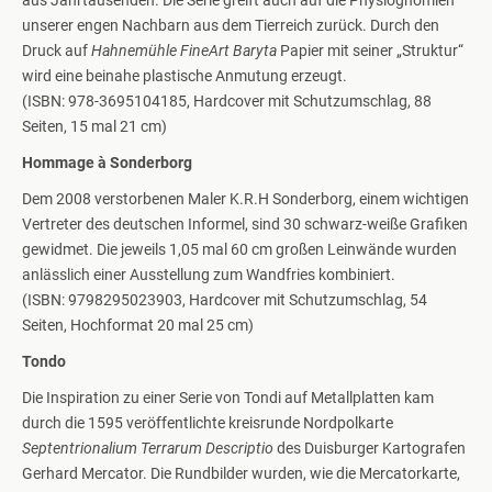
aus Jahrtausenden. Die Serie greift auch auf die Physiognomien
unserer engen Nachbarn aus dem Tierreich zurück. Durch den
Druck auf
Hahnemühle
FineArt Baryta
Papier mit seiner „Struktur“
wird eine beinahe plastische Anmutung erzeugt.
(ISBN: 978-3695104185, Hardcover mit Schutzumschlag, 88
Seiten, 15 mal 21 cm)
Hommage à Sonderborg
Dem 2008 verstorbenen Maler K.R.H Sonderborg, einem wichtigen
Vertreter des deutschen Informel, sind 30 schwarz-weiße Grafiken
gewidmet. Die jeweils 1,05 mal 60 cm großen Leinwände wurden
anlässlich einer Ausstellung zum Wandfries kombiniert.
(ISBN: 9798295023903, Hardcover mit Schutzumschlag, 54
Seiten, Hochformat 20 mal 25 cm)
Tondo
Die Inspiration zu einer Serie von Tondi auf Metallplatten kam
durch die 1595 veröffentlichte kreisrunde Nordpolkarte
Septentrionalium Terrarum Descriptio
des Duisburger Kartografen
Gerhard Mercator. Die Rundbilder wurden, wie die Mercatorkarte,