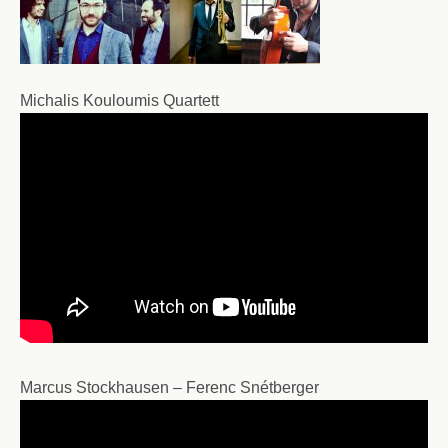
Michalis Kouloumis Quartett
Marcus Stockhausen – Ferenc Snétberger