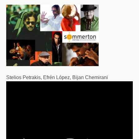
Stelios Petrakis, Efrén López, Bijan Chemirani