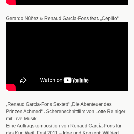
Gerardo Núñez & Renaud García-Fons feat. „Cepillo“
Renaud García-Fons Sextett“
Die Abenteuer des
„
„
Prinzen Achmed“ . Scherenschnittfilm von Lotte Reiniger
mit Live-Musik.
Eine Auftragskomposition von Renaud García-Fons für
das Kurt Weill Fest 2011 –
Idee und Konzept: Wilfried