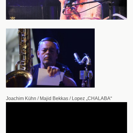
Joachim Kühn / Majid Bekkas / Lopez „CHALABA“