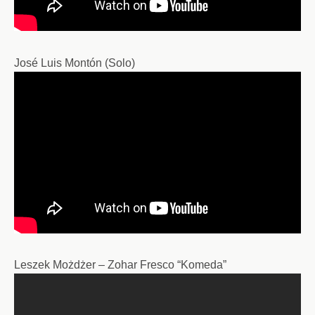
José Luis Montón (Solo)
Leszek
Możdżer
– Zohar Fresco “Komeda”