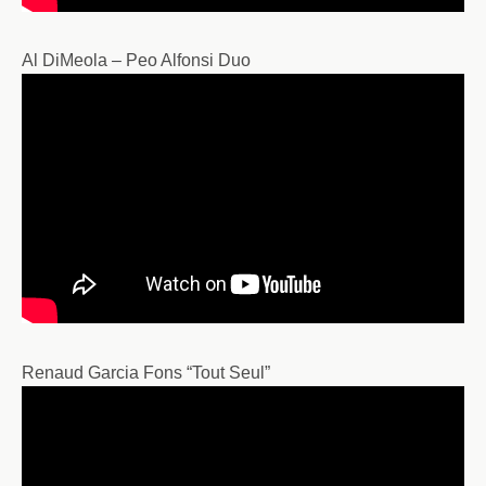
Al DiMeola – Peo Alfonsi Duo
Renaud Garcia Fons “Tout Seul”