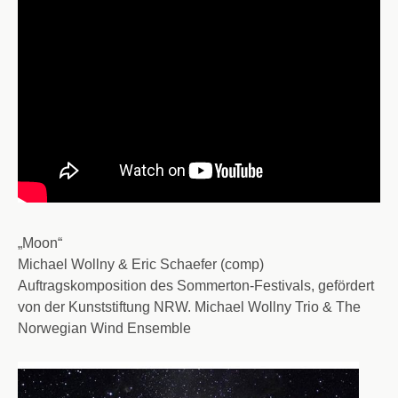
„Moon“
Michael Wollny & Eric Schaefer (comp)
Auftragskomposition des Sommerton-Festivals, gefördert
von der Kunststiftung NRW.
Michael Wollny Trio & The
Norwegian Wind Ensemble