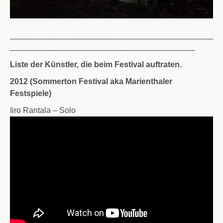
____________________________________________________________________
______________________________________________________________
Liste der Künstler, die beim Festival auftraten.
2012
(Sommerton Festival aka Marienthaler
Festspiele)
Iiro Rantala – Solo