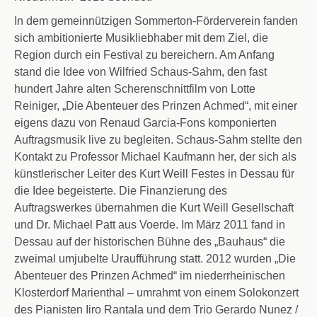
In dem gemeinnützigen Sommerton-Förderverein fanden
sich ambitionierte Musikliebhaber mit dem Ziel, die
Region durch ein Festival zu bereichern. Am Anfang
stand die Idee von Wilfried Schaus-Sahm, den fast
hundert Jahre alten Scherenschnittfilm von Lotte
Reiniger, „Die Abenteuer des Prinzen Achmed“, mit einer
eigens dazu von Renaud Garcia-Fons komponierten
Auftragsmusik live zu begleiten. Schaus-Sahm stellte den
Kontakt zu Professor Michael Kaufmann her, der sich als
künstlerischer Leiter des Kurt Weill Festes in Dessau für
die Idee begeisterte. Die Finanzierung des
Auftragswerkes übernahmen die Kurt Weill Gesellschaft
und Dr. Michael Patt
aus Voerde
. Im März 2011 fand in
Dessau auf der historischen Bühne des „Bauhaus“ die
zweimal umjubelte Uraufführung statt. 2012 wurden „Die
Abenteuer des Prinzen Achmed“ im niederrheinischen
Klosterdorf Marienthal – umrahmt von einem Solokonzert
des Pianisten Iiro Rantala und dem Trio Gerardo Nunez /