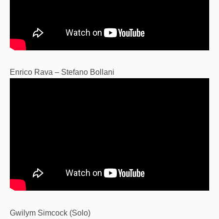
Enrico Rava – Stefano Bollani
Gwilym Simcock (Solo)