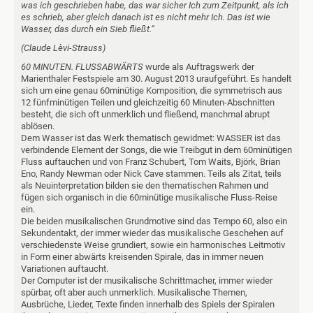
was ich geschrieben habe, das war sicher Ich zum Zeitpunkt, als ich
es schrieb, aber gleich danach ist es nicht mehr Ich. Das ist wie
Wasser, das durch ein Sieb fließt.“
(Claude Lèvi-Strauss)
60 MINUTEN. FLUSSABWÄRTS
wurde als Auftragswerk der
Marienthaler Festspiele am 30. August 2013 uraufgeführt. Es handelt
sich um eine genau 60minütige Komposition, die symmetrisch aus
12 fünfminütigen Teilen und gleichzeitig 60 Minuten-Abschnitten
besteht, die sich oft unmerklich und fließend, manchmal abrupt
ablösen.
Dem Wasser ist das Werk thematisch gewidmet: WASSER ist das
verbindende Element der Songs, die wie Treibgut in dem 60minütigen
Fluss auftauchen und von Franz Schubert, Tom Waits, Björk, Brian
Eno, Randy Newman oder Nick Cave stammen. Teils als Zitat, teils
als Neuinterpretation bilden sie den thematischen Rahmen und
fügen sich organisch in die 60minütige musikalische Fluss-Reise
ein.
Die beiden musikalischen Grundmotive sind das Tempo 60, also ein
Sekundentakt, der immer wieder das musikalische Geschehen auf
verschiedenste Weise grundiert, sowie ein harmonisches Leitmotiv
in Form einer abwärts kreisenden Spirale, das in immer neuen
Variationen auftaucht.
Der Computer ist der musikalische Schrittmacher, immer wieder
spürbar, oft aber auch unmerklich. Musikalische Themen,
Ausbrüche, Lieder, Texte finden innerhalb des Spiels der Spiralen