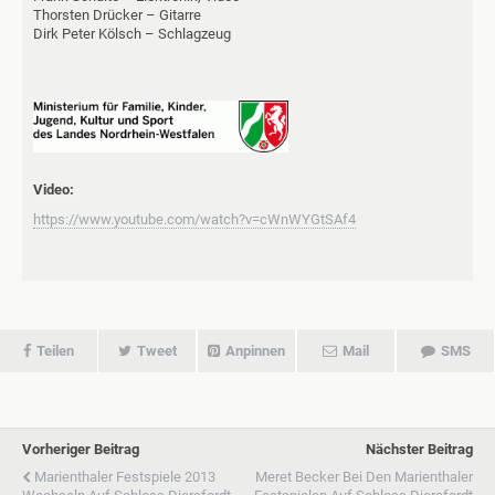
Thorsten Drücker – Gitarre
Dirk Peter Kölsch – Schlagzeug
Video:
https://www.youtube.com/watch?v=cWnWYGtSAf4
Teilen
Tweet
Anpinnen
Mail
SMS
Vorheriger Beitrag
Nächster Beitrag
Marienthaler Festspiele 2013
Meret Becker Bei Den Marienthaler