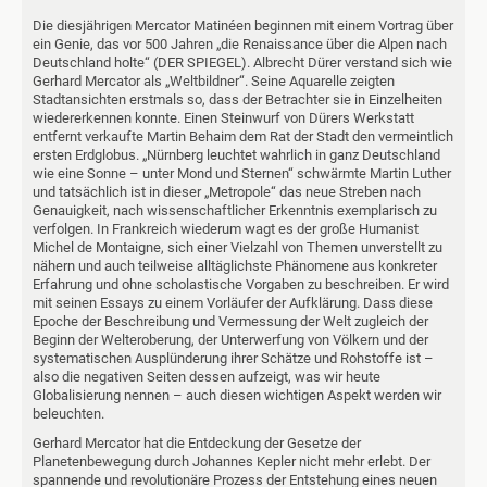
Die diesjährigen Mercator Matinéen beginnen mit einem Vortrag über
ein Genie, das vor 500 Jahren „die Renaissance über die Alpen nach
Deutschland holte“ (DER SPIEGEL). Albrecht Dürer verstand sich wie
Gerhard Mercator als „Weltbildner“. Seine Aquarelle zeigten
Stadtansichten erstmals so, dass der Betrachter sie in Einzelheiten
wiedererkennen konnte. Einen Steinwurf von Dürers Werkstatt
entfernt verkaufte Martin Behaim dem Rat der Stadt den vermeintlich
ersten Erdglobus. „Nürnberg leuchtet wahrlich in ganz Deutschland
wie eine Sonne – unter Mond und Sternen“ schwärmte Martin Luther
und tatsächlich ist in dieser „Metropole“ das neue Streben nach
Genauigkeit, nach wissenschaftlicher Erkenntnis exemplarisch zu
verfolgen. In Frankreich wiederum wagt es der große Humanist
Michel de Montaigne, sich einer Vielzahl von Themen unverstellt zu
nähern und auch teilweise alltäglichste Phänomene aus konkreter
Erfahrung und ohne scholastische Vorgaben zu beschreiben. Er wird
mit seinen Essays zu einem Vorläufer der Aufklärung. Dass diese
Epoche der Beschreibung und Vermessung der Welt zugleich der
Beginn der Welteroberung, der Unterwerfung von Völkern und der
systematischen Ausplünderung ihrer Schätze und Rohstoffe ist –
also die negativen Seiten dessen aufzeigt, was wir heute
Globalisierung nennen – auch diesen wichtigen Aspekt werden wir
beleuchten.
Gerhard Mercator hat die Entdeckung der Gesetze der
Planetenbewegung durch Johannes Kepler nicht mehr erlebt. Der
spannende und revolutionäre Prozess der Entstehung eines neuen